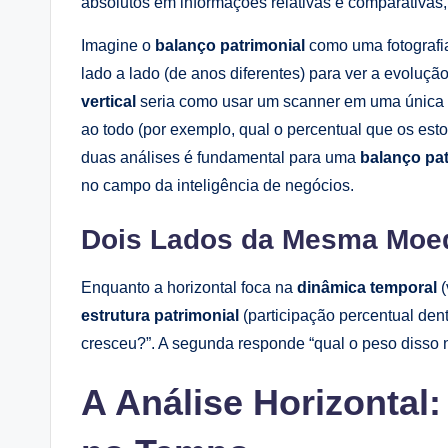
absolutos em informações relativas e comparativas,
Imagine o
balanço patrimonial
como uma fotografi
lado a lado (de anos diferentes) para ver a evoluçã
vertical
seria como usar um scanner em uma única f
ao todo (por exemplo, qual o percentual que os est
duas análises é fundamental para uma
balanço pat
no campo da inteligência de negócios.
Dois Lados da Mesma Moe
Enquanto a horizontal foca na
dinâmica temporal
(
estrutura patrimonial
(participação percentual den
cresceu?”. A segunda responde “qual o peso disso 
A Análise Horizontal