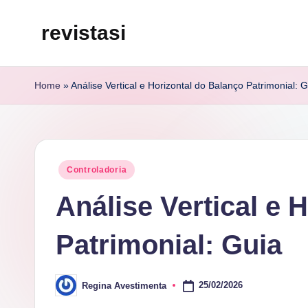
revistasi
Skip
to
Trazemos
content
o
Home
»
Análise Vertical e Horizontal do Balanço Patrimonial: 
melhor
e
mais
atualizado
Posted
Controladoria
conteúdo
in
Análise Vertical e 
da
internet.
Patrimonial: Guia
25/02/2026
Regina Avestimenta
Posted
by