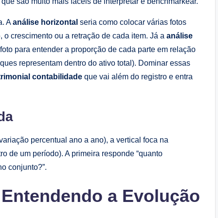
 que são muito mais fáceis de interpretar e benchmarkear.
a. A
análise horizontal
seria como colocar várias fotos
o, o crescimento ou a retração de cada item. Já a
análise
oto para entender a proporção de cada parte em relação
oques representam dentro do ativo total). Dominar essas
rimonial contabilidade
que vai além do registro e entra
da
variação percentual ano a ano), a vertical foca na
tro de um período). A primeira responde “quanto
no conjunto?”.
: Entendendo a Evolução