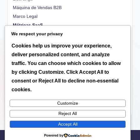
Máquina de Vendas B2B
Marco Legal
Métricas SaaS
OKRs
We respect your privacy
People
Cookies help us improve your experience,
Propriedade Intelectual
deliver personalized content, and analyze
Regulatório
traffic. You can choose which cookies to allow
Scale-up
by clicking
Customize
. Click
Accept All
to
Tecnologia
consent or
Reject All
to decline non-essential
Tributação
cookies.
Valuation
Customize
Venture Capital
Reject All
Accept All
Powered by
Copyright 2026 —
revistasi
. All rights reserved.