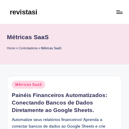
revistasi
Skip
to
Trazemos
content
o
melhor
Métricas SaaS
e
mais
Home
»
Controladoria
»
Métricas SaaS
atualizado
conteúdo
da
internet.
Posted
Métricas SaaS
in
Painéis Financeiros Automatizados:
Conectando Bancos de Dados
Diretamente ao Google Sheets.
Automatize seus relatórios financeiros! Aprenda a
conectar bancos de dados ao Google Sheets e crie