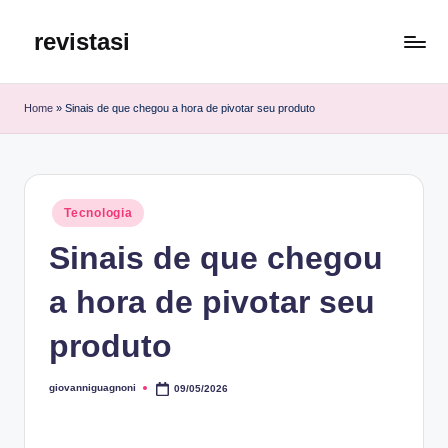
revistasi
Skip
to
Trazemos
content
o
Home
»
Sinais de que chegou a hora de pivotar seu produto
melhor
e
mais
atualizado
Posted
conteúdo
Tecnologia
in
da
Sinais de que chegou
internet.
a hora de pivotar seu
produto
giovanniguagnoni
09/05/2026
Posted
by