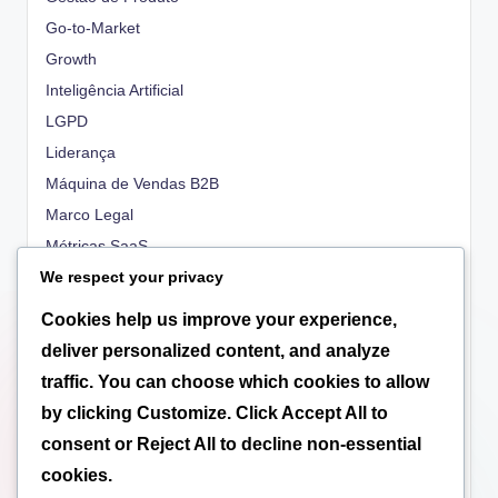
Go-to-Market
Growth
Inteligência Artificial
LGPD
Liderança
Máquina de Vendas B2B
Marco Legal
Métricas SaaS
We respect your privacy
OKRs
People
Cookies help us improve your experience,
Propriedade Intelectual
deliver personalized content, and analyze
Regulatório
traffic. You can choose which cookies to allow
Scale-up
by clicking
Customize
. Click
Accept All
to
Tecnologia
consent or
Reject All
to decline non-essential
Tributação
cookies.
Valuation