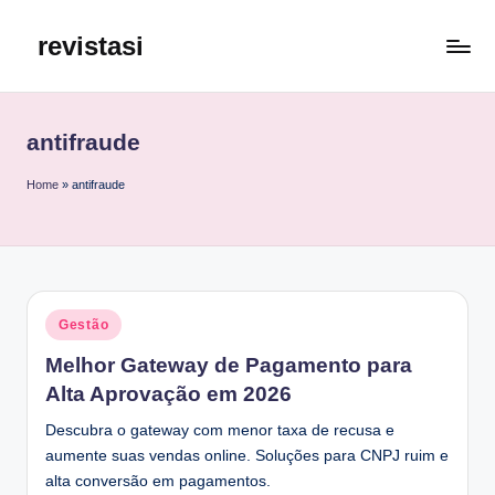
revistasi
Skip
to
Trazemos
content
o
melhor
antifraude
e
mais
Home
»
antifraude
atualizado
conteúdo
da
internet.
Posted
Gestão
in
Melhor Gateway de Pagamento para
Alta Aprovação em 2026
Descubra o gateway com menor taxa de recusa e
aumente suas vendas online. Soluções para CNPJ ruim e
alta conversão em pagamentos.