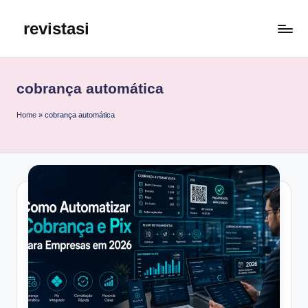
revistasi
Skip
to
Trazemos
content
o
melhor
cobrança automática
e
mais
Home
»
cobrança automática
atualizado
conteúdo
da
internet.