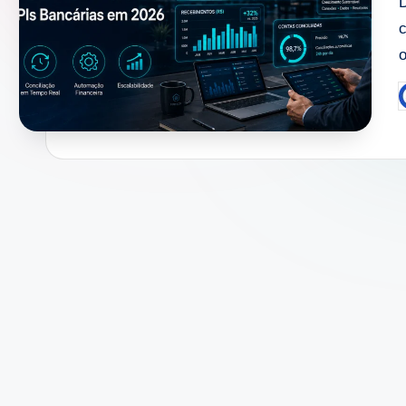
o
P
b