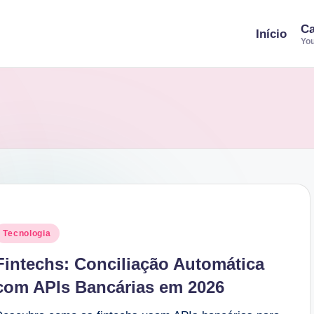
Ca
Início
You
osted
Tecnologia
n
Fintechs: Conciliação Automática
com APIs Bancárias em 2026