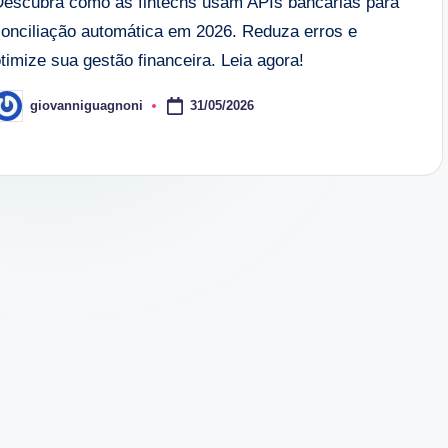
Descubra como as fintechs usam APIs bancárias para
conciliação automática em 2026. Reduza erros e
timize sua gestão financeira. Leia agora!
31/05/2026
giovanniguagnoni
osted
y