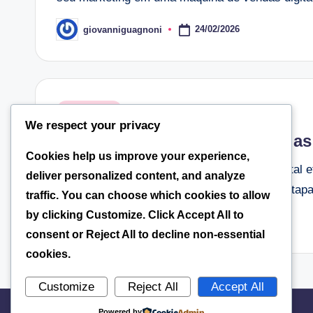
24/02/2026
giovanniguagnoni
Posted
by
Posted
Categorias
We respect your privacy
in
Como Criar um Funil de Vendas
Cookies help us improve your experience,
Descubra como criar um funil de vendas digital
deliver personalized content, and analyze
online que converte leads 24/7. Aprenda as etap
traffic. You can choose which cookies to allow
by clicking
Customize
. Click
Accept All
to
24/02/2026
giovanniguagnoni
Posted
consent or
Reject All
to decline non-essential
by
cookies.
Customize
Reject All
Accept All
Powered by