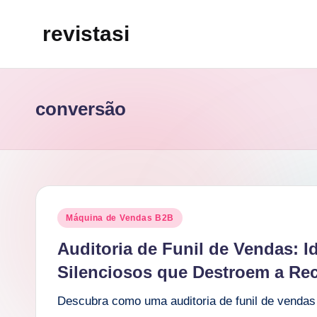
revistasi
Skip
to
Trazemos
content
o
melhor
conversão
e
mais
atualizado
conteúdo
da
Posted
Máquina de Vendas B2B
internet.
in
Auditoria de Funil de Vendas: I
Silenciosos que Destroem a Rec
Descubra como uma auditoria de funil de vendas 