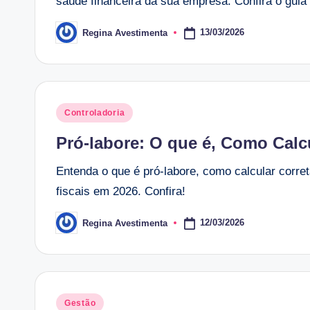
saúde financeira da sua empresa. Confira o guia
13/03/2026
Regina Avestimenta
Posted
by
Posted
Controladoria
in
Pró-labore: O que é, Como Calcu
Entenda o que é pró-labore, como calcular corret
fiscais em 2026. Confira!
12/03/2026
Regina Avestimenta
Posted
by
Posted
Gestão