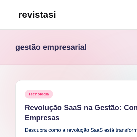
revistasi
Skip
to
Trazemos
content
o
melhor
gestão empresarial
e
mais
atualizado
conteúdo
da
Posted
Tecnologia
internet.
in
Revolução SaaS na Gestão: Co
Empresas
Descubra como a revolução SaaS está transforma