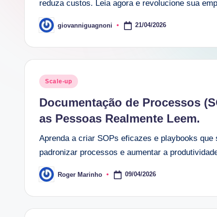
reduza custos. Leia agora e revolucione sua emp
21/04/2026
giovanniguagnoni
Posted
by
Posted
Scale-up
in
Documentação de Processos (S
as Pessoas Realmente Leem.
Aprenda a criar SOPs eficazes e playbooks que s
padronizar processos e aumentar a produtividad
09/04/2026
Roger Marinho
Posted
by