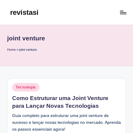
revistasi
Skip
to
Trazemos
content
o
melhor
joint venture
e
mais
Home
»
joint venture
atualizado
conteúdo
da
internet.
Posted
Tecnologia
in
Como Estruturar uma Joint Venture
para Lançar Novas Tecnologias
Guia completo para estruturar uma joint venture de
sucesso e lançar novas tecnologias no mercado. Aprenda
os passos essenciais agora!