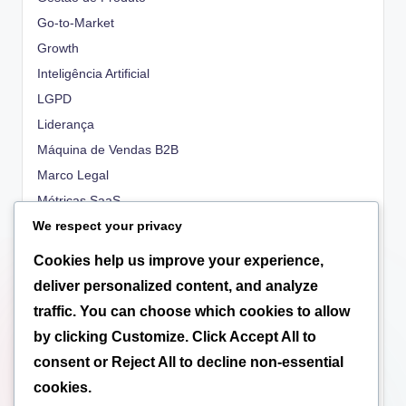
Go-to-Market
Growth
Inteligência Artificial
LGPD
Liderança
Máquina de Vendas B2B
Marco Legal
Métricas SaaS
We respect your privacy
OKRs
People
Cookies help us improve your experience,
Propriedade Intelectual
deliver personalized content, and analyze
Regulatório
traffic. You can choose which cookies to allow
Scale-up
by clicking
Customize
. Click
Accept All
to
Tecnologia
consent or
Reject All
to decline non-essential
Tributação
cookies.
Valuation