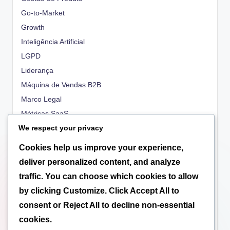
Go-to-Market
Growth
Inteligência Artificial
LGPD
Liderança
Máquina de Vendas B2B
Marco Legal
Métricas SaaS
We respect your privacy
OKRs
People
Cookies help us improve your experience,
Propriedade Intelectual
deliver personalized content, and analyze
Regulatório
traffic. You can choose which cookies to allow
Scale-up
by clicking
Customize
. Click
Accept All
to
Tecnologia
consent or
Reject All
to decline non-essential
Tributação
cookies.
Valuation