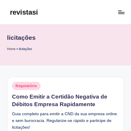
revistasi
Skip
to
Trazemos
content
o
melhor
licitações
e
mais
Home
»
licitações
atualizado
conteúdo
da
internet.
Posted
Regulatório
in
Como Emitir a Certidão Negativa de
Débitos Empresa Rapidamente
Guia completo para emitir a CND da sua empresa online
e sem burocracia. Regularize-se rápido e participe de
licitações!