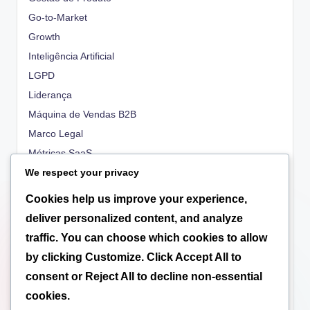
Go-to-Market
Growth
Inteligência Artificial
LGPD
Liderança
Máquina de Vendas B2B
Marco Legal
Métricas SaaS
We respect your privacy
OKRs
People
Cookies help us improve your experience,
Propriedade Intelectual
deliver personalized content, and analyze
Regulatório
traffic. You can choose which cookies to allow
Scale-up
by clicking
Customize
. Click
Accept All
to
Tecnologia
consent or
Reject All
to decline non-essential
Tributação
cookies.
Valuation