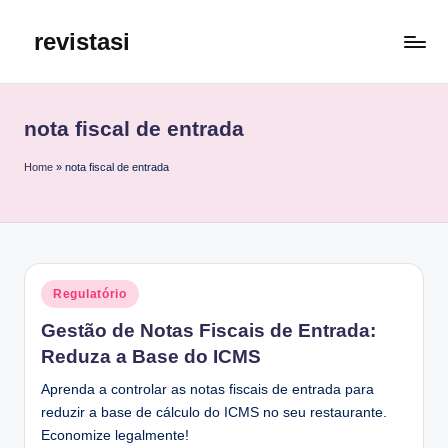
revistasi
Skip
to
Trazemos
content
o
melhor
nota fiscal de entrada
e
mais
Home
»
nota fiscal de entrada
atualizado
conteúdo
da
internet.
Posted
Regulatório
in
Gestão de Notas Fiscais de Entrada:
Reduza a Base do ICMS
Aprenda a controlar as notas fiscais de entrada para
reduzir a base de cálculo do ICMS no seu restaurante.
Economize legalmente!