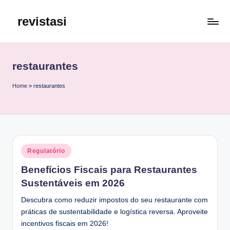
revistasi
Skip
to
Trazemos
content
o
melhor
restaurantes
e
mais
Home
»
restaurantes
atualizado
conteúdo
da
internet.
Posted
Regulatório
in
Benefícios Fiscais para Restaurantes
Sustentáveis em 2026
Descubra como reduzir impostos do seu restaurante com
práticas de sustentabilidade e logística reversa. Aproveite
incentivos fiscais em 2026!