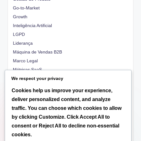
Go-to-Market
Growth
Inteligência Artificial
LGPD
Liderança
Máquina de Vendas B2B
Marco Legal
Métricas SaaS
We respect your privacy
OKRs
People
Cookies help us improve your experience,
Propriedade Intelectual
deliver personalized content, and analyze
Regulatório
traffic. You can choose which cookies to allow
Scale-up
by clicking
Customize
. Click
Accept All
to
Tecnologia
consent or
Reject All
to decline non-essential
Tributação
cookies.
Valuation