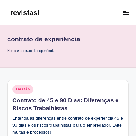
revistasi
Skip
to
Trazemos
content
o
melhor
contrato de experiência
e
mais
Home
»
contrato de experiência
atualizado
conteúdo
da
internet.
Posted
Gestão
in
Contrato de 45 e 90 Dias: Diferenças e
Riscos Trabalhistas
Entenda as diferenças entre contrato de experiência 45 e
90 dias e os riscos trabalhistas para o empregador. Evite
multas e processos!